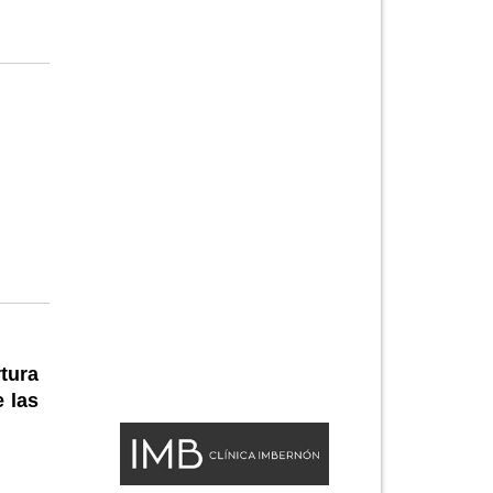
tura
e las