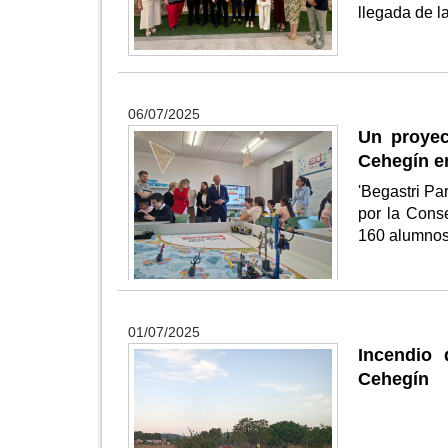
llegada de l
06/07/2025
Un proyec
Cehegín en
'Begastri Pa
por la Cons
160 alumnos
01/07/2025
Incendio 
Cehegín