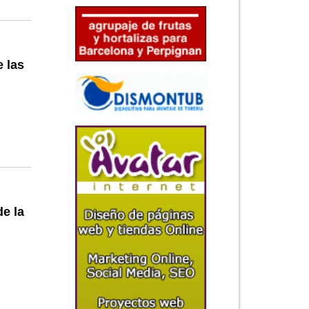
e las
e la