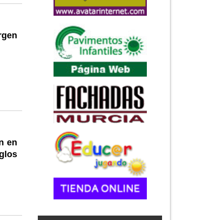
rgen
n en
glos