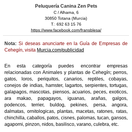
Peluquería Canina Zen Pets
C / Alhama, 6
30850 Totana (Murcia)
T.: 692 63 15 76
https://www.facebook.com/fransblesa/
Nota:
Si deseas anunciarte en la Guía de Empresas de
Cehegín, visita
Murcia.com/publicidad
En esta categoría puedes encontrar empresas
relacionadas con Animales y plantas de Cehegín; perros,
gatos, loros, periquitos, canarios, reptiles, cobayas,
conejos de indias, hamster, lagartos, serpientes, tortugas,
galapagos, mascotas, piensos, acuarios, peces, exoticos,
ara makao, papagayos, iguanas, arañas, galgos,
podencos, terrier, buldog, pekines, persa, angora,
dalmatas, ornitologicas, plantas, macetas, ratones, ratas,
chinchilla, caballos, patos, cisnes, palomas, tucan, gansos,
agaporni, pinzon, nidos, basilisco, varano, culebra, etc.