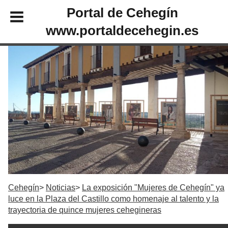
Portal de Cehegín
www.portaldecehegin.es
Cehegín
Noticias
La exposición "Mujeres de Cehegín" ya
luce en la Plaza del Castillo como homenaje al talento y la
trayectoria de quince mujeres cehegineras