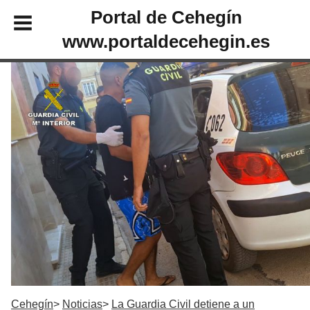
Portal de Cehegín
www.portaldecehegin.es
Cehegín
Noticias
La Guardia Civil detiene a un