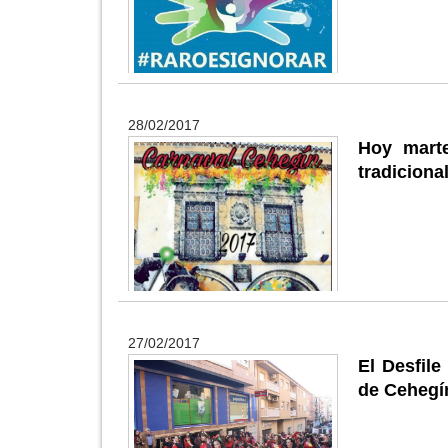
28/02/2017
Hoy marte
tradicion
27/02/2017
El Desfile
de Cehegí