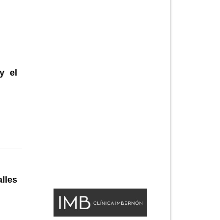
y el
alles