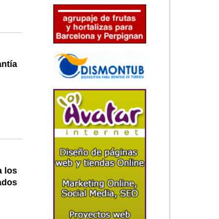
ntía
 los
ados